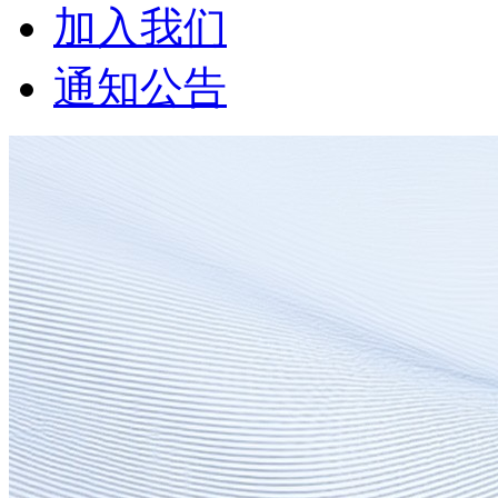
加入我们
通知公告