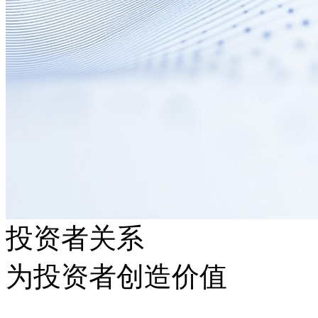
投资者关系
为投资者创造价值