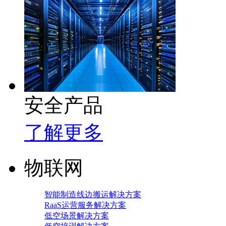
安全产品
了解更多
物联网
智能制造线边搬运解决方案
RaaS运营服务解决方案
低空场景解决方案