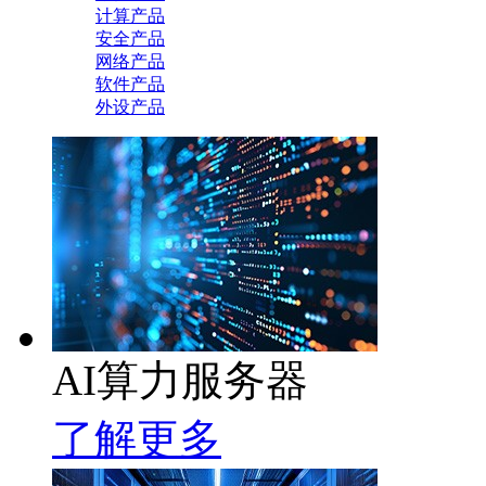
计算产品
安全产品
网络产品
软件产品
外设产品
AI算力服务器
了解更多