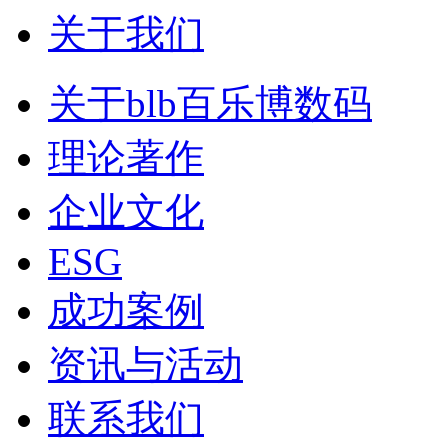
关于我们
关于blb百乐博数码
理论著作
企业文化
ESG
成功案例
资讯与活动
联系我们