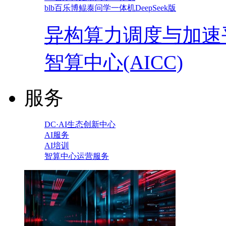
blb百乐博鲲泰问学一体机DeepSeek版
异构算力调度与加速
智算中心(AICC)
服务
DC·AI生态创新中心
AI服务
AI培训
智算中心运营服务