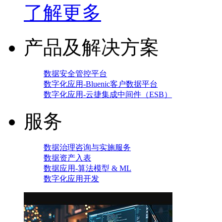
了解更多
产品及解决方案
数据安全管控平台
数字化应用-Bluenic客户数据平台
数字化应用-云捷集成中间件（ESB）
服务
数据治理咨询与实施服务
数据资产入表
数据应用-算法模型 & ML
数字化应用开发