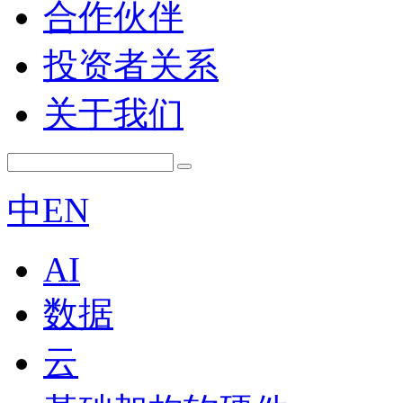
合作伙伴
投资者关系
关于我们
中
EN
AI
数据
云