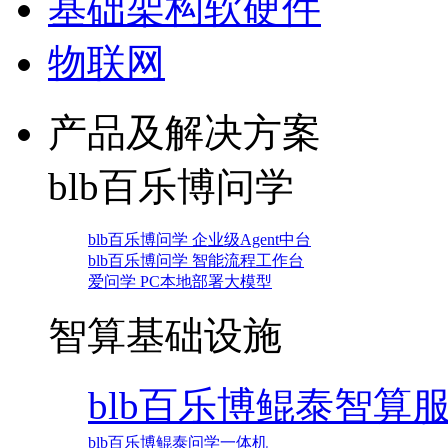
基础架构软硬件
物联网
产品及解决方案
blb百乐博问学
blb百乐博问学 企业级Agent中台
blb百乐博问学 智能流程工作台
爱问学 PC本地部署大模型
智算基础设施
blb百乐博鲲泰智算
blb百乐博鲲泰问学一体机